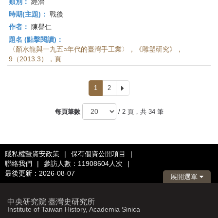
類別：
經濟
時期(主題)：
戰後
作者：
陳譽仁
題名 (點擊閱讀)：
〈顏水龍與一九五○年代的臺灣手工業〉，《雕塑研究》，
9（2013.3），頁
1
2
下
一
頁
每頁筆數
/ 2 頁，共 34 筆
隱私權暨資安政策
|
保有個資公開項目
|
聯絡我們
|
參訪人數：11908604人次
|
最後更新：2026-08-07
展開選單
中央研究院 臺灣史研究所
Institute of Taiwan History, Academia Sinica