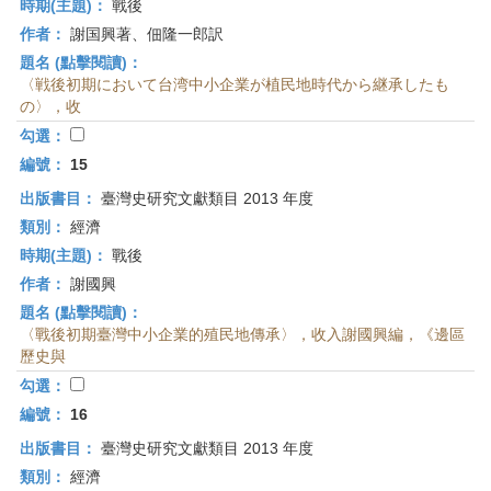
時期(主題)：
戰後
作者：
謝国興著、佃隆一郎訳
題名 (點擊閱讀)：
〈戦後初期において台湾中小企業が植民地時代から継承したも
の〉，收
勾選：
編號：
15
出版書目：
臺灣史研究文獻類目 2013 年度
類別：
經濟
時期(主題)：
戰後
作者：
謝國興
題名 (點擊閱讀)：
〈戰後初期臺灣中小企業的殖民地傳承〉，收入謝國興編，《邊區
歷史與
勾選：
編號：
16
出版書目：
臺灣史研究文獻類目 2013 年度
類別：
經濟