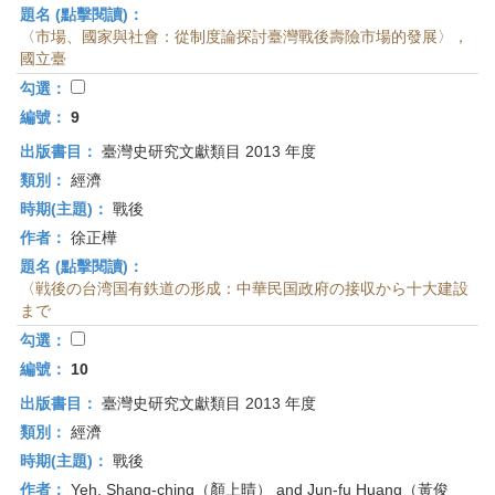
題名 (點擊閱讀)：
〈市場、國家與社會：從制度論探討臺灣戰後壽險市場的發展〉，
國立臺
勾選：
編號：
9
出版書目：
臺灣史研究文獻類目 2013 年度
類別：
經濟
時期(主題)：
戰後
作者：
徐正樺
題名 (點擊閱讀)：
〈戦後の台湾国有鉄道の形成：中華民国政府の接収から十大建設
まで
勾選：
編號：
10
出版書目：
臺灣史研究文獻類目 2013 年度
類別：
經濟
時期(主題)：
戰後
作者：
Yeh, Shang-ching（顏上晴） and Jun-fu Huang（黃俊