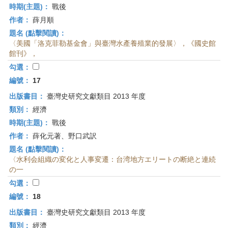
時期(主題)：
戰後
作者：
薛月順
題名 (點擊閱讀)：
〈美國「洛克菲勒基金會」與臺灣水產養殖業的發展〉，《國史館
館刊》，
勾選：
編號：
17
出版書目：
臺灣史研究文獻類目 2013 年度
類別：
經濟
時期(主題)：
戰後
作者：
薛化元著、野口武訳
題名 (點擊閱讀)：
〈水利会組織の変化と人事変遷：台湾地方エリートの断絶と連続
の一
勾選：
編號：
18
出版書目：
臺灣史研究文獻類目 2013 年度
類別：
經濟