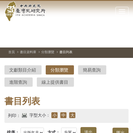
中
跳
到
點
央
主
擊
要
開
研
內
啟
容
或
究
切
上
下
主
區
換
一
一
圖
關
暫
張
張
連
塊
閉
停、
圖
圖
結
院-
播
片
片
首頁
書目資料庫
分類瀏覽
書目列表
網
放
站
臺
主
文獻類目介紹
分類瀏覽
簡易查詢
要
灣
選
進階查詢
線上提供書目
單
史
研
書目列表
究
字型大小：
小
中
大
列印：
所-
排序：
方式：