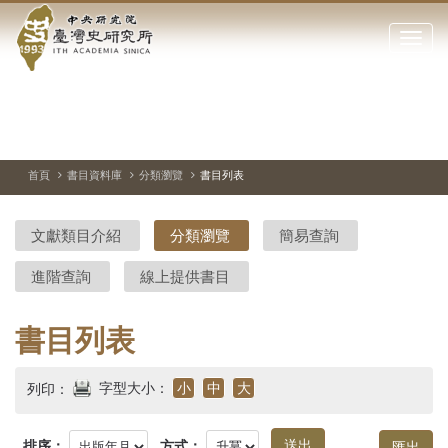
中
跳
到
點
央
主
擊
要
開
研
內
啟
容
或
究
切
上
下
主
區
換
一
一
圖
關
暫
張
張
連
塊
閉
停、
圖
圖
結
院-
播
片
片
首頁
書目資料庫
分類瀏覽
書目列表
網
放
站
臺
主
文獻類目介紹
分類瀏覽
簡易查詢
要
灣
選
進階查詢
線上提供書目
單
史
研
書目列表
究
字型大小：
小
中
大
列印：
所-
排序：
方式：