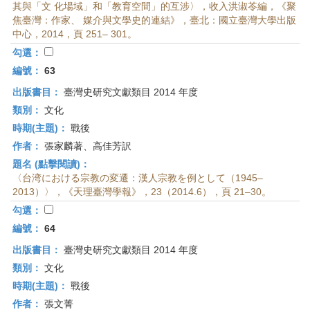
其與「文 化場域」和「教育空間」的互涉〉，收入洪淑苓編，《聚
焦臺灣：作家、 媒介與文學史的連結》，臺北：國立臺灣大學出版
中心，2014，頁 251– 301。
勾選：
編號：
63
出版書目：
臺灣史研究文獻類目 2014 年度
類別：
文化
時期(主題)：
戰後
作者：
張家麟著、高佳芳訳
題名 (點擊閱讀)：
〈台湾における宗教の変遷：漢人宗教を例として（1945–
2013）〉，《天理臺灣學報》，23（2014.6），頁 21–30。
勾選：
編號：
64
出版書目：
臺灣史研究文獻類目 2014 年度
類別：
文化
時期(主題)：
戰後
作者：
張文菁