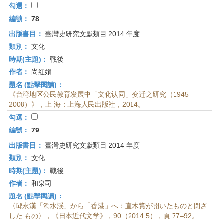
勾選：
編號：
78
出版書目：
臺灣史研究文獻類目 2014 年度
類別：
文化
時期(主題)：
戰後
作者：
尚红娟
題名 (點擊閱讀)：
《台湾地区公民教育发展中「文化认同」变迁之研究（1945–
2008）》，上 海：上海人民出版社，2014。
勾選：
編號：
79
出版書目：
臺灣史研究文獻類目 2014 年度
類別：
文化
時期(主題)：
戰後
作者：
和泉司
題名 (點擊閱讀)：
〈邱永漢「濁水渓」から「香港」へ：直木賞が開いたものと閉ざ
した もの〉，《日本近代文学》，90（2014.5），頁 77–92。