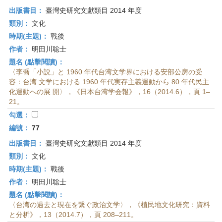
出版書目：
臺灣史研究文獻類目 2014 年度
類別：
文化
時期(主題)：
戰後
作者：
明田川聡士
題名 (點擊閱讀)：
〈李喬「小説」と 1960 年代台湾文学界における安部公房の受
容：台湾 文学における 1960 年代実存主義運動から 80 年代民主
化運動への展 開〉，《日本台湾学会報》，16（2014.6），頁 1–
21。
勾選：
編號：
77
出版書目：
臺灣史研究文獻類目 2014 年度
類別：
文化
時期(主題)：
戰後
作者：
明田川聡士
題名 (點擊閱讀)：
〈台湾の過去と現在を繋ぐ政治文学〉，《植民地文化研究：資料
と分析》，13（2014.7），頁 208–211。