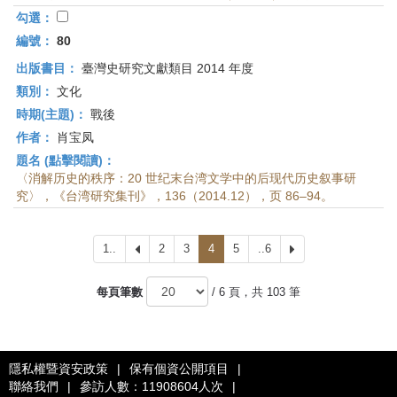
勾選：
編號：
80
出版書目：
臺灣史研究文獻類目 2014 年度
類別：
文化
時期(主題)：
戰後
作者：
肖宝凤
題名 (點擊閱讀)：
〈消解历史的秩序：20 世纪末台湾文学中的后现代历史叙事研
究〉，《台湾研究集刊》，136（2014.12），页 86–94。
1..
上
2
3
4
5
..6
下
一
一
頁
頁
每頁筆數
/ 6 頁，共 103 筆
隱私權暨資安政策
|
保有個資公開項目
|
聯絡我們
|
參訪人數：11908604人次
|