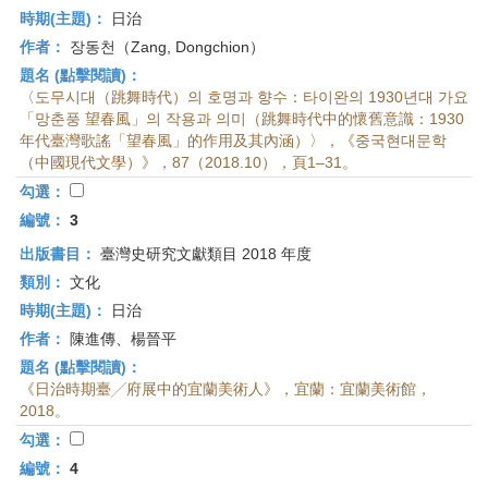
時期(主題)：
日治
作者：
장동천（Zang, Dongchion）
題名 (點擊閱讀)：
〈도무시대（跳舞時代）의 호명과 향수：타이완의 1930년대 가요
「망춘풍 望春風」의 작용과 의미（跳舞時代中的懷舊意識：1930
年代臺灣歌謠「望春風」的作用及其內涵）〉，《중국현대문학
（中國現代文學）》，87（2018.10），頁1–31。
勾選：
編號：
3
出版書目：
臺灣史研究文獻類目 2018 年度
類別：
文化
時期(主題)：
日治
作者：
陳進傳、楊晉平
題名 (點擊閱讀)：
《日治時期臺╱府展中的宜蘭美術人》，宜蘭：宜蘭美術館，
2018。
勾選：
編號：
4