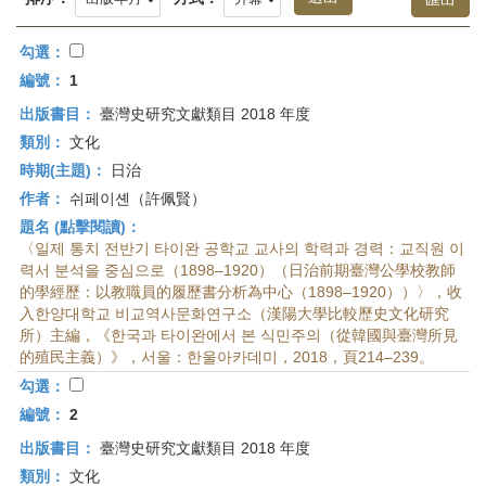
首
頁
勾選：
編號：
1
出版書目：
臺灣史研究文獻類目 2018 年度
類別：
文化
時期(主題)：
日治
作者：
쉬페이셴（許佩賢）
題名 (點擊閱讀)：
〈일제 통치 전반기 타이완 공학교 교사의 학력과 경력：교직원 이
력서 분석을 중심으로（1898–1920）（日治前期臺灣公學校教師
的學經歷：以教職員的履歷書分析為中心（1898–1920））〉，收
入한양대학교 비교역사문화연구소（漢陽大學比較歷史文化研究
所）主編，《한국과 타이완에서 본 식민주의（從韓國與臺灣所見
的殖民主義）》，서울：한울아카데미，2018，頁214–239。
勾選：
編號：
2
出版書目：
臺灣史研究文獻類目 2018 年度
類別：
文化