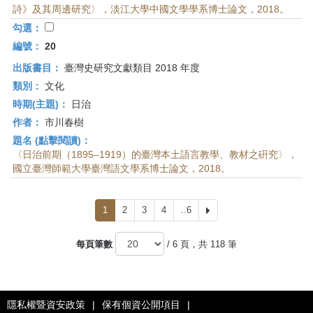
詩》及其周邊研究〉，淡江大學中國文學學系博士論文，2018。
勾選：
編號：
20
出版書目：
臺灣史研究文獻類目 2018 年度
類別：
文化
時期(主題)：
日治
作者：
市川春樹
題名 (點擊閱讀)：
〈日治前期（1895–1919）的臺灣本土語言教學、教材之硏究〉，
國立臺灣師範大學臺灣語文學系博士論文，2018。
1
2
3
4
..6
下
一
頁
每頁筆數
/ 6 頁，共 118 筆
隱私權暨資安政策
|
保有個資公開項目
|