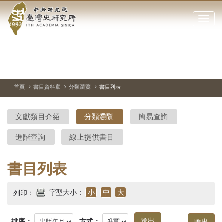
中
跳
到
點
央
主
擊
要
開
研
內
啟
容
或
究
切
上
下
主
區
換
一
一
圖
關
暫
張
張
連
塊
閉
停、
圖
圖
結
院-
播
片
片
首頁
書目資料庫
分類瀏覽
書目列表
網
放
站
臺
主
文獻類目介紹
分類瀏覽
簡易查詢
要
灣
選
進階查詢
線上提供書目
單
史
研
書目列表
究
字型大小：
小
中
大
列印：
所-
排序：
方式：