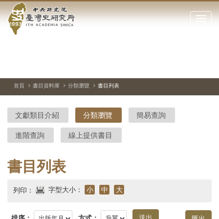
中
跳
到
點
央
主
擊
要
開
研
內
啟
容
或
究
切
上
下
主
區
換
一
一
圖
關
暫
張
張
連
塊
閉
停、
圖
圖
結
院-
播
片
片
首頁
書目資料庫
分類瀏覽
書目列表
網
放
站
臺
主
文獻類目介紹
分類瀏覽
簡易查詢
要
灣
選
進階查詢
線上提供書目
單
史
研
書目列表
究
字型大小：
小
中
大
列印：
所-
排序：
方式：