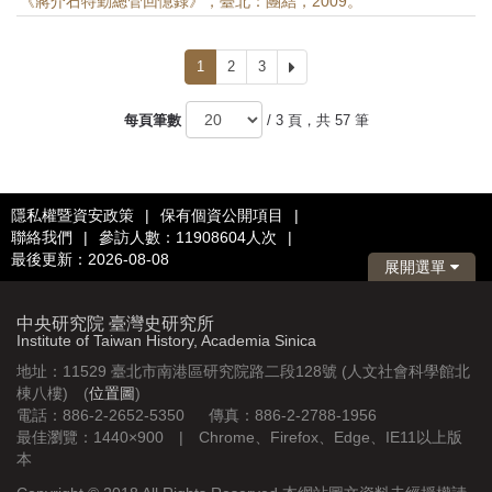
《蔣介石特勤總管回憶錄》，臺北：團結，2009。
1
2
3
下
一
頁
每頁筆數
/ 3 頁，共 57 筆
隱私權暨資安政策
|
保有個資公開項目
|
聯絡我們
|
參訪人數：11908604人次
|
最後更新：2026-08-08
展開選單
中央研究院 臺灣史研究所
Institute of Taiwan History, Academia Sinica
地址：11529 臺北市南港區研究院路二段128號 (人文社會科學館北
棟八樓) (
位置圖
)
電話：886-2-2652-5350 傳真：886-2-2788-1956
最佳瀏覽：1440×900 | Chrome、Firefox、Edge、IE11以上版
本