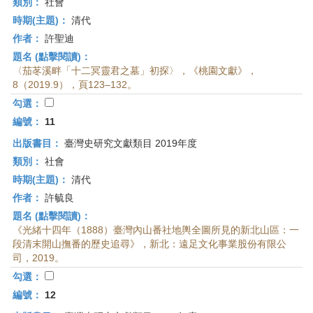
類別：
社會
時期(主題)：
清代
作者：
許聖迪
題名 (點擊閱讀)：
〈茄苳溪畔「十二冥靈君之墓」初探〉，《桃園文獻》，
8（2019.9），頁123–132。
勾選：
編號：
11
出版書目：
臺灣史研究文獻類目 2019年度
類別：
社會
時期(主題)：
清代
作者：
許毓良
題名 (點擊閱讀)：
《光緒十四年（1888）臺灣內山番社地輿全圖所見的新北山區：一
段清末開山撫番的歷史追尋》，新北：遠足文化事業股份有限公
司，2019。
勾選：
編號：
12