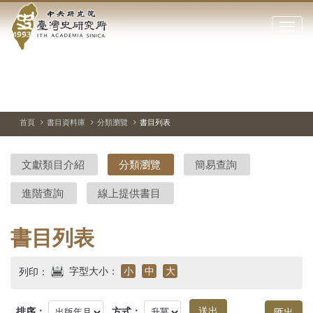
中
跳
到
點
央
主
擊
要
開
研
內
啟
容
或
究
切
上
下
主
區
換
一
一
圖
關
暫
張
張
連
塊
閉
停、
圖
圖
結
院-
播
片
片
首頁
書目資料庫
分類瀏覽
書目列表
網
放
站
臺
主
文獻類目介紹
分類瀏覽
簡易查詢
要
灣
選
進階查詢
線上提供書目
單
史
研
書目列表
究
字型大小：
小
中
大
列印：
所-
排序：
方式：