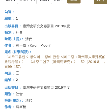
首
頁
勾選：
編號：
1
出版書目：
臺灣史研究文獻類目 2019年度
類別：
社會
時期(主題)：
清代
作者：
권무일（Kwon, Moo-ii）
題名 (點擊閱讀)：
〈제주표류인 이방익의 노정에 관한 지리고증（濟州漂人李邦翼的
旅程考證）〉，《제주도연구（濟州島研究）》，52（2019.8），
頁99–157。
勾選：
編號：
2
出版書目：
臺灣史研究文獻類目 2019年度
類別：
社會
時期(主題)：
清代
作者：
蘇峯楠