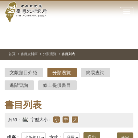
中
跳
到
點
央
主
擊
要
開
研
內
啟
容
或
究
切
上
下
主
區
換
一
一
圖
關
暫
張
張
連
塊
閉
停、
圖
圖
結
院-
播
片
片
首頁
書目資料庫
分類瀏覽
書目列表
網
放
站
臺
主
文獻類目介紹
分類瀏覽
簡易查詢
要
灣
選
進階查詢
線上提供書目
單
史
研
書目列表
究
字型大小：
小
中
大
列印：
所-
排序：
方式：