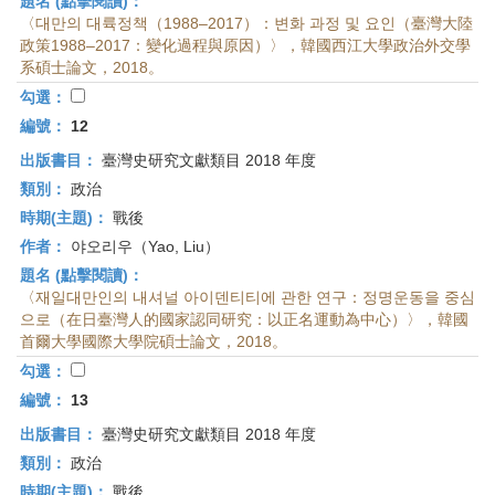
題名 (點擊閱讀)：
〈대만의 대륙정책（1988–2017）：변화 과정 및 요인（臺灣大陸
政策1988–2017：變化過程與原因）〉，韓國西江大學政治外交學
系碩士論文，2018。
勾選：
編號：
12
出版書目：
臺灣史研究文獻類目 2018 年度
類別：
政治
時期(主題)：
戰後
作者：
야오리우（Yao, Liu）
題名 (點擊閱讀)：
〈재일대만인의 내셔널 아이덴티티에 관한 연구：정명운동을 중심
으로（在日臺灣人的國家認同研究：以正名運動為中心）〉，韓國
首爾大學國際大學院碩士論文，2018。
勾選：
編號：
13
出版書目：
臺灣史研究文獻類目 2018 年度
類別：
政治
時期(主題)：
戰後