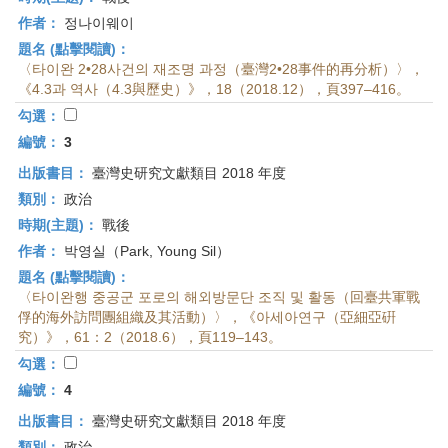
作者：
정나이웨이
題名 (點擊閱讀)：
〈타이완 2•28사건의 재조명 과정（臺灣2•28事件的再分析）〉，
《4.3과 역사（4.3與歷史）》，18（2018.12），頁397–416。
勾選：
編號：
3
出版書目：
臺灣史研究文獻類目 2018 年度
類別：
政治
時期(主題)：
戰後
作者：
박영실（Park, Young Sil）
題名 (點擊閱讀)：
〈타이완행 중공군 포로의 해외방문단 조직 및 활동（回臺共軍戰
俘的海外訪問團組織及其活動）〉，《아세아연구（亞細亞硏
究）》，61：2（2018.6），頁119–143。
勾選：
編號：
4
出版書目：
臺灣史研究文獻類目 2018 年度
類別：
政治