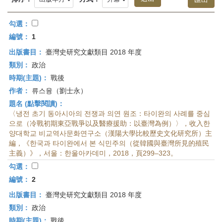
首
頁
勾選：
編號：
1
出版書目：
臺灣史研究文獻類目 2018 年度
類別：
政治
時期(主題)：
戰後
作者：
류스융（劉士永）
題名 (點擊閱讀)：
〈냉전 초기 동아시아의 전쟁과 의연 원조：타이완의 사례를 중심
으로（冷戰初期東亞戰爭以及醫療援助：以臺灣為例）〉，收入한
양대학교 비교역사문화연구소（漢陽大學比較歷史文化研究所）主
編，《한국과 타이완에서 본 식민주의（從韓國與臺灣所見的殖民
主義）》，서울：한울아카데미，2018，頁299–323。
勾選：
編號：
2
出版書目：
臺灣史研究文獻類目 2018 年度
類別：
政治
時期(主題)：
戰後