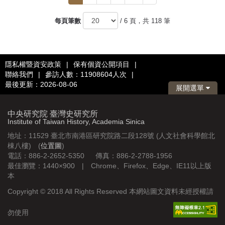
一
頁
每頁筆數
/ 6 頁，共 118 筆
隱私權暨資安政策
|
保有個資公開項目
|
聯絡我們
|
參訪人數：11908604人次
|
最後更新：2026-08-06
展開選單
中央研究院 臺灣史研究所
Institute of Taiwan History, Academia Sinica
地址：11529 臺北市南港區研究院路二段128號 (人文社會科學館北
棟八樓) (
位置圖
)
電話：886-2-2652-5350 傳真：886-2-2788-1956
最佳瀏覽：1440×900 | Chrome、Firefox、Edge、IE11以上版
本
Copyright © 2018 All Rights Reserved 本網站圖文資料未經授權請
勿使用